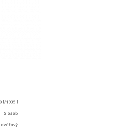
0 l/1935 l
5 osob
i dvéřový